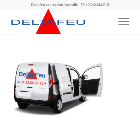
Deltafeu protection incendie - Tél : 04.42.06.67.15