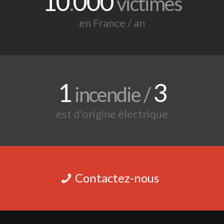
10
000
.
victimes
en France / an
1
3
incendie /
est d’origine électrique
Contactez-nous